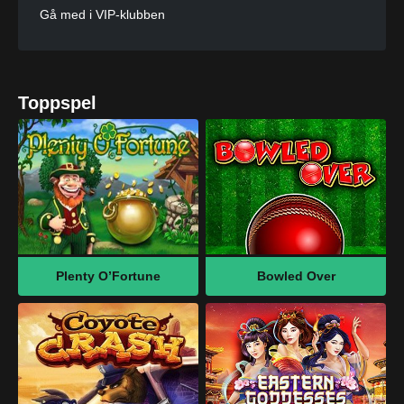
Gå med i VIP-klubben
Betalningssäkerhet på Turbonino
Ansvarsfullt spelande
Toppspel
Plenty O’Fortune
Bowled Over