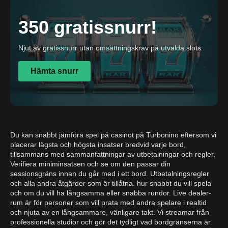
350 gratissnurr!
Njut av gratissnurr utan omsättningskrav på utvalda slots.
Hämta snurr
Du kan snabbt jämföra spel på casinot på Turbonino eftersom vi
placerar lägsta och högsta insatser bredvid varje bord,
tillsammans med sammanfattningar av utbetalningar och regler.
Verifiera miniminsatsen och se om den passar din
sessionsgräns innan du går med i ett bord. Utbetalningsregler
och alla andra åtgärder som är tillåtna. hur snabbt du vill spela
och om du vill ha långsamma eller snabba rundor. Live dealer-
rum är för personer som vill prata med andra spelare i realtid
och njuta av en långsammare, vänligare takt. Vi streamar från
professionella studior och gör det tydligt vad bordgränserna är