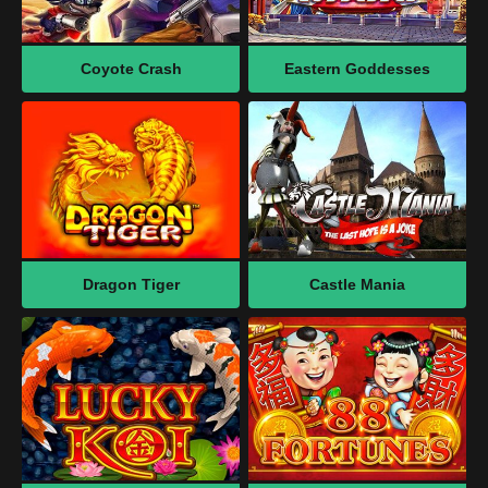
Coyote Crash
Eastern Goddesses
Dragon Tiger
Castle Mania