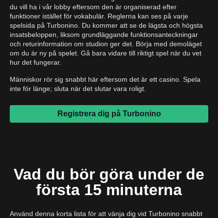
du vill ha i vår lobby eftersom den är organiserad efter
funktioner istället för vokabulär. Reglerna kan ses på varje
spelsida på Turbonino. Du kommer att se de lägsta och högsta
insatsbeloppen, liksom grundläggande funktionsanteckningar
och returinformation om studion ger det. Börja med demoläget
om du är ny på spelet. Gå bara vidare till riktigt spel när du vet
hur det fungerar.
Människor rör sig snabbt här eftersom det är ett casino. Spela
inte för länge; sluta när det slutar vara roligt.
Registrera dig på Turbonino
Vad du bör göra under de
första 15 minuterna
Använd denna korta lista för att vänja dig vid Turbonino snabbt