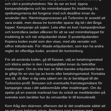
och vårt e-postnyhetsbrev. När du ser en kod, öppna
kampanjdetaljerna och läs minimibeloppet för insättning i kr,
spelkategorierna det fungerar med och deadline innan du
använder den. Hämtningsprocessen på Turbonino är avsedd att
vara snabb, men dessa tre kontroller sparar dig tid i det långa
loppet. Kampanjer på sajten: Leta efter en kod i kampanjbrickan
och kontrollera sedan villkoren för att se vad minimibeloppet för
insättning är och när erbjudandet slutar. E-posterbjudanden:
Kopiera koden exakt som den visas, med alla versaler och
siffror inkluderade. För riktade erbjudanden, som kan ha andra
regler än offentliga koder, använd din kontoinkorg.
För att använda koden, gå till Kassan, välj en betalningsmetod
och klistra sedan in den i kampanjfältet innan du bekräftar
insättningen. Om du inte kan se fältet kanske erbjudandet bara
är giltigt för en viss typ av konto eller betalningsmetod. Kontakta
oss då, så låter vi dig veta säkert om du är berättigad till din
Turbonino-profil. Bonusen och eventuella framstegsmätare för
kampanjen visas i ditt saldoområde efter insättningen. Om du
spelar på en svensk marknad kan du också se meddelanden på
svenska som berättar hur du omvandlar kr till bonuskredit.
Kom ihåg den skärmen, eftersom det är det snabbaste sättet att
se vad som behöver göras. Reglerna som kommer med