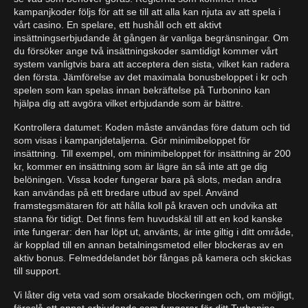
kampanjkoder följs för att se till att alla kan njuta av att spela i
vårt casino. En spelare, ett hushåll och ett aktivt
insättningserbjudande åt gången är vanliga begränsningar. Om
du försöker ange två insättningskoder samtidigt kommer vårt
system vanligtvis bara att acceptera den sista, vilket kan radera
den första. Jämförelse av det maximala bonusbeloppet i kr och
spelen som kan spelas innan bekräftelse på Turbonino kan
hjälpa dig att avgöra vilket erbjudande som är bättre.
Kontrollera datumet: Koden måste användas före datum och tid
som visas i kampanjdetaljerna. Gör minimibeloppet för
insättning. Till exempel, om minimibeloppet för insättning är 200
kr, kommer en insättning som är lägre än så inte att ge dig
belöningen. Vissa koder fungerar bara på slots, medan andra
kan användas på ett bredare utbud av spel. Använd
framstegsmätaren för att hålla koll på kraven och undvika att
stanna för tidigt. Det finns fem huvudskäl till att en kod kanske
inte fungerar: den har löpt ut, använts, är inte giltig i ditt område,
är kopplad till en annan betalningsmetod eller blockeras av en
aktiv bonus. Felmeddelandet bör fångas på kamera och skickas
till support.
Vi låter dig veta vad som orsakade blockeringen och, om möjligt,
föreslå ett annat erbjudande som fungerar för ditt Turbonino-