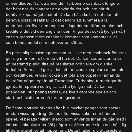
omvandlades. När du använder Turbonino cashback fungerar
det bäst när du planerar att använda det och inte när du
behöver köpa något snabbt. Du kan hålla koll på det utan att
behöva gissa: vi räknar ut det genom att summera alla
nettoförluster över den angivna tidsperioden, tillämpa taket och
kreditera det vid den angivna tiden. Vi gör det också tydligt i vårt
casino-gränssnitt om cashback kommer som kontanter eller
som bonusmedel som behöver omsättas.
En personlig sessionsgräns som är i linje med cashback-fönstret
ger dig mer kontroll om du vill ha det. Du kan sedan stanna vid
en bestämd punkt, titta på resultaten och välja om du ska
fortsätta. Som alltid gör vi det lätt för svenska spelare att se tak
och kredittider. Vi visar också det totala beloppet i kr innan du
bekräftar någon opt-in på Turbonino. Turbonino-turneringar är
gjorda för spelare som gillar att ha tydliga mål. Du kan se
prispoolen, hur poäng räknas, de kvalificerande spelen och
start- och sluttiderna på turneringssidan.
De flesta slotrace räknas efter hur mycket pengar som satsas,
medan vissa uppdrag räknas efter vissa saker som händer i
spelet. Vi berättar vilken metod som används innan du går med i
vår casinokonkurrens. Välj några kvalificerande slots och håll dig
till dem istället för att hoppa runt. Detta hjälper dig att prestera