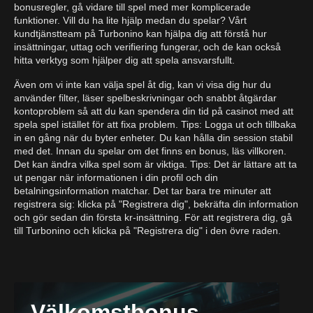
bonusregler, gå vidare till spel med mer komplicerade
funktioner. Vill du ha lite hjälp medan du spelar? Vårt
kundtjänstteam på Turbonino kan hjälpa dig att förstå hur
insättningar, uttag och verifiering fungerar, och de kan också
hitta verktyg som hjälper dig att spela ansvarsfullt.
Även om vi inte kan välja spel åt dig, kan vi visa dig hur du
använder filter, läser spelbeskrivningar och snabbt åtgärdar
kontoproblem så att du kan spendera din tid på casinot med att
spela spel istället för att fixa problem. Tips: Logga ut och tillbaka
in en gång när du byter enheter. Du kan hålla din session stabil
med det. Innan du spelar om det finns en bonus, läs villkoren.
Det kan ändra vilka spel som är viktiga. Tips: Det är lättare att ta
ut pengar när informationen i din profil och din
betalningsinformation matchar. Det tar bara tre minuter att
registrera sig: klicka på "Registrera dig", bekräfta din information
och gör sedan din första kr-insättning. För att registrera dig, gå
till Turbonino och klicka på "Registrera dig" i den övre raden.
Välkomstbonus