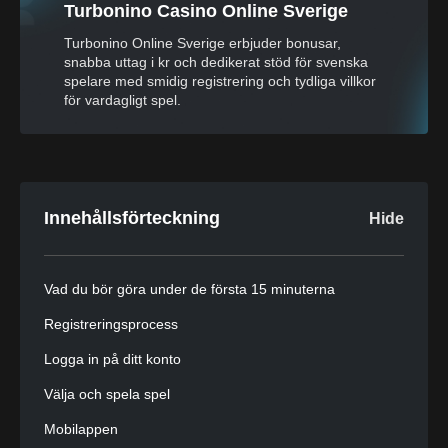
Turbonino Casino Online Sverige
Turbonino Online Sverige erbjuder bonusar,
snabba uttag i kr och dedikerat stöd för svenska
spelare med smidig registrering och tydliga villkor
för vardagligt spel.
Innehållsförteckning
Hide
Vad du bör göra under de första 15 minuterna
Registreringsprocess
Logga in på ditt konto
Välja och spela spel
Mobilappen