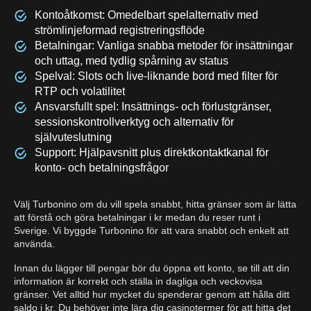
Kontoåtkomst: Omedelbart spelalternativ med
strömlinjeformad registreringsflöde
Betalningar: Vanliga snabba metoder för insättningar
och uttag, med tydlig spårning av status
Spelval: Slots och live-liknande bord med filter för
RTP och volatilitet
Ansvarsfullt spel: Insättnings- och förlustgränser,
sessionskontrollverktyg och alternativ för
självuteslutning
Support: Hjälpavsnitt plus direktkontaktkanal för
konto- och betalningsfrågor
Välj Turbonino om du vill spela snabbt, hitta gränser som är lätta
att förstå och göra betalningar i kr medan du reser runt i
Sverige. Vi byggde Turbonino för att vara snabbt och enkelt att
använda.
Innan du lägger till pengar bör du öppna ett konto, se till att din
information är korrekt och ställa in dagliga och veckovisa
gränser. Vet alltid hur mycket du spenderar genom att hålla ditt
saldo i kr. Du behöver inte lära dig casinotermer för att hitta det