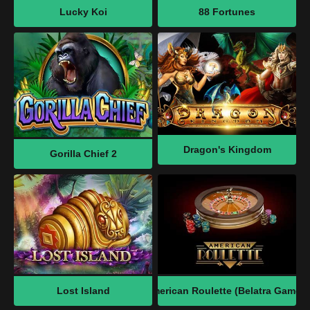
Lucky Koi
88 Fortunes
Dragon's Kingdom
Gorilla Chief 2
Royal Reels
American Roulette (Belatra Games)