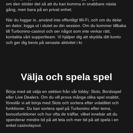
om den stöder det så att du kan komma in snabbare nästa
gång, men bara på en privat enhet.
När du loggar in, använd inte offentligt Wi-Fi, och om du delar
en dator, logga ut i slutet av din session. Om du kommer tillbaka
till Turbonino-casinot och ser något som inte verkar rätt,
kontakta vårt supportteam. Vi hjälper dig att skydda ditt konto
och ger dig bevis på senaste aktivitet i kr.
Välja och spela spel
Börja med att välja en sektion från vår lobby: Slots, Bordsspel
eller Live Dealers. Om du vill prova många olika spel snabbt,
föreslår vi att börja med Slots och sortera efter volatilitet och
funktioner. Du kan sortera spel på Turbonino efter tema,
bonusfunktioner och hur ofta de träffar, vilket innebär att du
spenderar mindre tid på att leta och mer tid på att spela i en
enkel casinolayout.