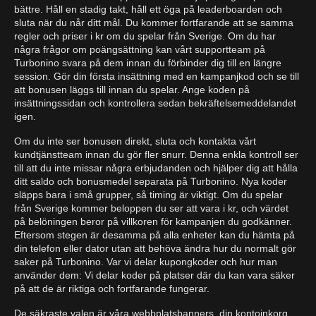
bättre. Håll en stadig takt, håll ett öga på leaderboarden och
sluta när du når ditt mål. Du kommer fortfarande att se samma
regler och priser i kr om du spelar från Sverige. Om du har
några frågor om poängsättning kan vårt supportteam på
Turbonino svara på dem innan du förbinder dig till en längre
session. Gör din första insättning med en kampanjkod och se till
att bonusen läggs till innan du spelar. Ange koden på
insättningssidan och kontrollera sedan bekräftelsemeddelandet
igen.
Om du inte ser bonusen direkt, sluta och kontakta vårt
kundtjänstteam innan du gör fler snurr. Denna enkla kontroll ser
till att du inte missar några erbjudanden och hjälper dig att hålla
ditt saldo och bonusmedel separata på Turbonino. Nya koder
släpps bara i små grupper, så timing är viktigt. Om du spelar
från Sverige kommer beloppen du ser att vara i kr, och värdet
på belöningen beror på villkoren för kampanjen du godkänner.
Eftersom stegen är desamma på alla enheter kan du hämta på
din telefon eller dator utan att behöva ändra hur du normalt gör
saker på Turbonino. Var vi delar kupongkoder och hur man
använder dem: Vi delar koder på platser där du kan vara säker
på att de är riktiga och fortfarande fungerar.
De säkraste valen är våra webbplatsbanners, din kontoinkorg