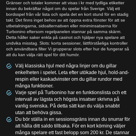
Gränser och totaler kommer att visas i kr med tydliga etiketter
innan du bekräftar något om du spelar från Sverige. Välj ett
bordsspel från vår lista och spela det en kort stund för en stadig
takt. Det finns inget behov av att öppna extra fönster för att se
utbetalningarna, sidoalternativen eller miniminsatserna för
Turbonino eftersom regelpanelen stannar på samma skärm.
Detta håller saker enkla på casinot och hjälper nya spelare att
undvika misstag. Slots: korta sessioner, lättförståeliga kontroller
och användbara filter Vi grupperar slots efter hur de fungerar så
att du kan välja rätt spel för ditt humör.
Välj klassiska hjul med några linjer om du gillar
enkelheten i spelet. Leta efter utökade hjul, hold-and-
respin eller kaskadvinster om du gillar rundor med
många funktioner.
Varje spel på Turbonino har en funktionslista och ett
intervall av lägsta och högsta insatser skrivna på
vanlig svenska. På detta sätt kan du välja snabbt
utan att behöva gissa.
Du bör ställa in en sessionsgräns innan du snurrar för
att hålla ditt saldo tillbaka. För en kort körning väljer
många spelare ett fast belopp som 200 kr. De stannar