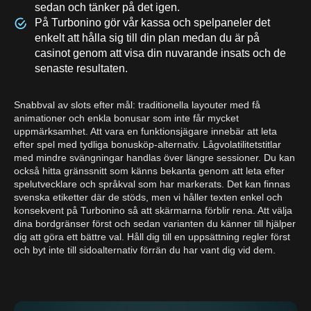
sedan och tänker på det igen.
På Turbonino gör vår kassa och spelpaneler det
enkelt att hålla sig till din plan medan du är på
casinot genom att visa din nuvarande insats och de
senaste resultaten.
Snabbval av slots efter mål: traditionella layouter med få
animationer och enkla bonusar som inte får mycket
uppmärksamhet. Att vara en funktionsjägare innebär att leta
efter spel med tydliga bonusköp-alternativ. Lågvolatilitetstitlar
med mindre svängningar handlas över längre sessioner. Du kan
också hitta gränssnitt som känns bekanta genom att leta efter
spelutvecklare och språkval som har markerats. Det kan finnas
svenska etiketter där de stöds, men vi håller texten enkel och
konsekvent på Turbonino så att skärmarna förblir rena. Att välja
dina bordgränser först och sedan varianten du känner till hjälper
dig att göra ett bättre val. Håll dig till en uppsättning regler först
och byt inte till sidoalternativ förrän du har vant dig vid dem.