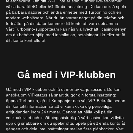
telefonskärm. Om ditt Wi-Fi inte är stabilt under live-strömmar,
växla bara till 4G eller 5G för din anslutning. Du kan också spela
på bärbara datorer och andra enheter med Turbonino och en
modern webbläsare. När du än startar något på din telefon och
fortsätter på din dator kommer ditt konto att vara detsamma.
Vårt Turbonino-supportteam kan nås via livechatt i casinomenyn
om du behöver hjälp med installation, betalningar i kr eller att få
ditt konto kontrollerat.
Gå med i VIP-klubben
Gå med i VIP-klubben och få ut mer av varje session. Du kan
ansöka om VIP-status så snart du gör din första insättning:
öppna Turbonino, gå till Kampanjer och välj VIP. Bekräfta sedan
din kontaktinformation så att vi kan skicka dig personliga
erbjudanden inom 24 timmar. Genom att hålla koll på din
veckoaktivitet och insättningshistorik på vårt casino kan vi flytta
upp dig snabbare om du spelar ofta. Spela på ett enda konto åt
gången och dela inte insättningar mellan flera plånböcker. Vårt