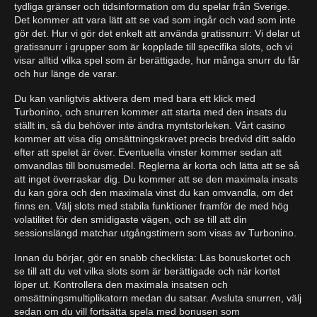
tydliga gränser och tidsinformation om du spelar från Sverige.
Det kommer att vara lätt att se vad som ingår och vad som inte
gör det. Hur vi gör det enkelt att använda gratissnurr: Vi delar ut
gratissnurr i grupper som är kopplade till specifika slots, och vi
visar alltid vilka spel som är berättigade, hur många snurr du får
och hur länge de varar.
Du kan vanligtvis aktivera dem med bara ett klick med
Turbonino, och snurren kommer att starta med den insats du
ställt in, så du behöver inte ändra myntstorleken. Vårt casino
kommer att visa dig omsättningskravet precis bredvid ditt saldo
efter att spelet är över. Eventuella vinster kommer sedan att
omvandlas till bonusmedel. Reglerna är korta och lätta att se så
att inget överraskar dig. Du kommer att se den maximala insats
du kan göra och den maximala vinst du kan omvandla, om det
finns en. Välj slots med stabila funktioner framför de med hög
volatilitet för den smidigaste vägen, och se till att din
sessionslängd matchar utgångstimern som visas av Turbonino.
Innan du börjar, gör en snabb checklista: Läs bonuskortet och
se till att du vet vilka slots som är berättigade och när kortet
löper ut. Kontrollera den maximala insatsen och
omsättningsmultiplikatorn medan du satsar. Avsluta snurren, välj
sedan om du vill fortsätta spela med bonusen som